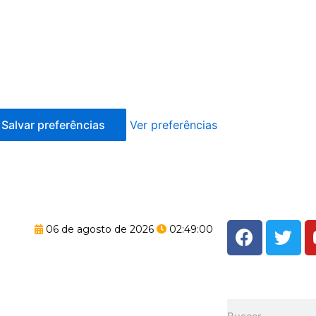
Salvar preferências
Ver preferências
F
T
06 de agosto de 2026
02:49:00
a
w
c
i
e
t
b
t
Pesquisar
o
e