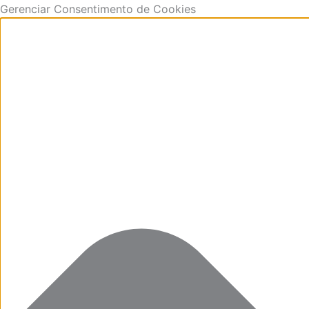
Ir
Funcional
Marketing
Estatísticas
Preferências
Gerenciar Consentimento de Cookies
para
o
conteúdo