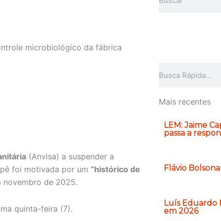
o
r
k
ntrole microbiológico da fábrica
Pesquisar
Mais recentes
LEM: Jaime Cap
passa a respon
nitária
(Anvisa) a suspender a
Flávio Bolson
Ypê foi motivada por um
“histórico de
m novembro de 2025.
Luís Eduardo 
ima quinta-feira (7).
em 2026