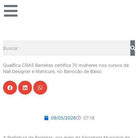
Ir
para
o
conteúdo
Pesquisar
Qualifica CRAS Barreiras certifica 70 mulheres nos cursos de
Nail Designer e Manicure, no Barrocão de Baixo
09/05/2026
07:18
A Prefeitura de Barreiras, por meio da Secretaria Municipal de