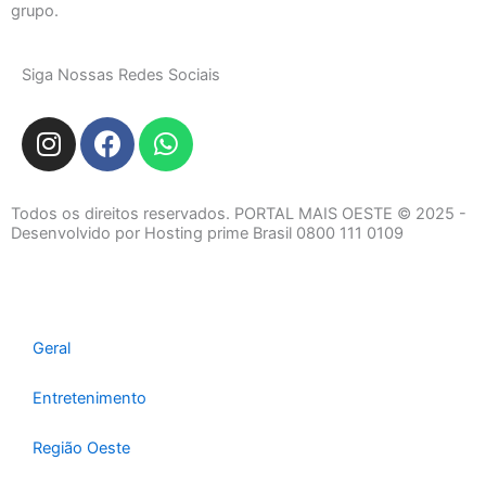
grupo.
Siga Nossas Redes Sociais
I
F
W
n
a
h
s
c
a
t
e
t
Todos os direitos reservados. PORTAL MAIS OESTE © 2025 -
a
b
s
Desenvolvido por Hosting prime Brasil 0800 111 0109
g
o
a
r
o
p
a
k
p
m
Geral
Entretenimento
Região Oeste