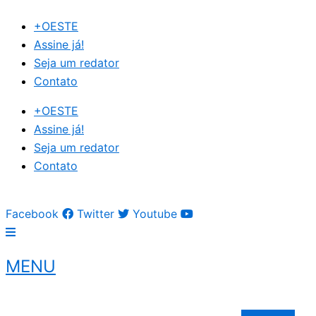
Ir
+OESTE
para
Assine já!
o
Seja um redator
conteúdo
Contato
+OESTE
Assine já!
Seja um redator
Contato
Facebook
Twitter
Youtube
MENU