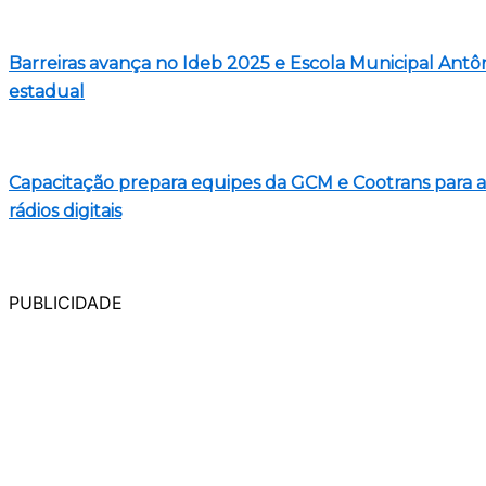
Barreiras avança no Ideb 2025 e Escola Municipal Antô
estadual
Capacitação prepara equipes da GCM e Cootrans para 
rádios digitais
PUBLICIDADE