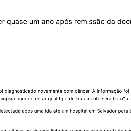
cer quase um ano após remissão da do
 foi diagnosticado novamente com câncer. A informação foi
iopsia para detectar qual tipo de tratamento será feito”, c
detectada após uma ida até um hospital em Salvador para t
m câncer no sistema linfático e que passaria por tratame