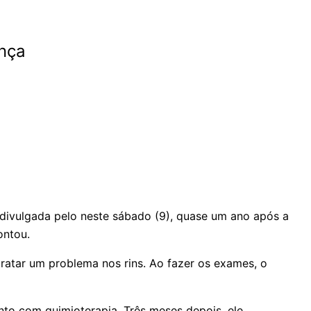
ença
 divulgada pelo neste sábado (9), quase um ano após a
ontou.
ratar um problema nos rins. Ao fazer os exames, o
nto com quimioterapia. Três meses depois, ele