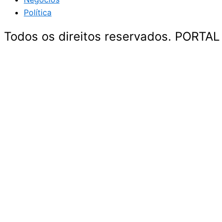
Política
Todos os direitos reservados. PORTAL
Geral
Entretenimento
Região Oeste
Polícia
Negócios
Política
Geral
Entretenimento
Região Oeste
Polícia
Negócios