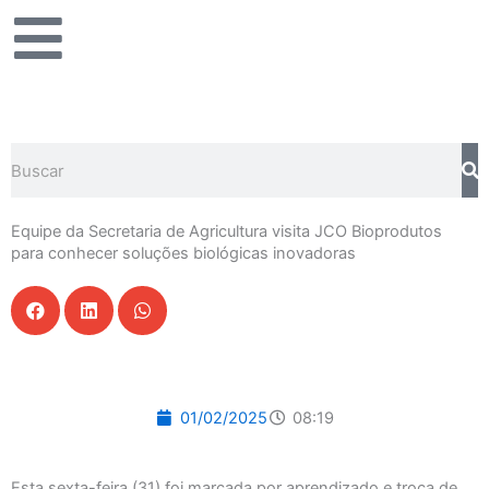
Ir
para
o
conteúdo
Pesquisar
Equipe da Secretaria de Agricultura visita JCO Bioprodutos
para conhecer soluções biológicas inovadoras
01/02/2025
08:19
Esta sexta-feira (31) foi marcada por aprendizado e troca de