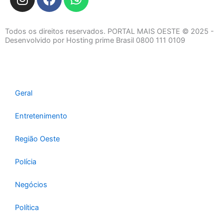
n
a
h
s
c
a
t
e
t
Todos os direitos reservados. PORTAL MAIS OESTE © 2025 -
a
b
s
Desenvolvido por Hosting prime Brasil 0800 111 0109
g
o
a
r
o
p
a
k
p
m
Geral
Entretenimento
Região Oeste
Polícia
Negócios
Política