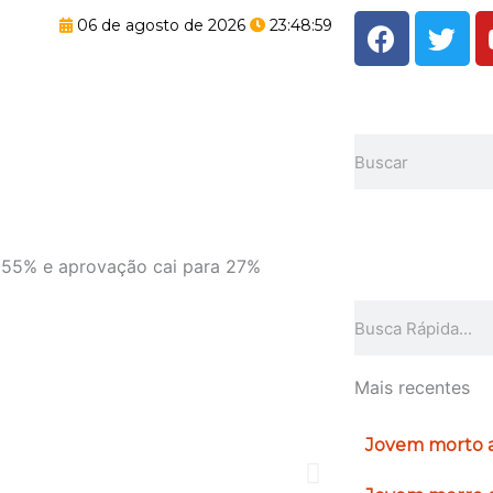
F
T
06 de agosto de 2026
23:48:59
a
w
c
i
e
t
b
t
Pesquisar
o
e
o
r
k
 55% e aprovação cai para 27%
Pesquisar
Mais recentes
Jovem morto a