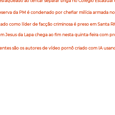
sfaqueado ao tentar separar briga no Colégio Estadual 
eserva da PM é condenado por chefiar milícia armada no
o como líder de facção criminosa é preso em Santa Rit
 Jesus da Lapa chega ao fim nesta quinta-feira com pro
centes são os autores de vídeo pornô criado com IA usa