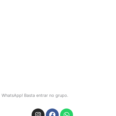
o WhatsApp! Basta entrar no grupo.
I
F
W