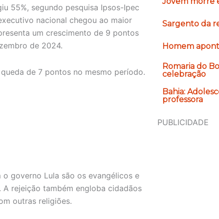
Jovem morre e
giu 55%, segundo pesquisa Ipsos-Ipec
o executivo nacional chegou ao maior
Sargento da r
representa um crescimento de 9 pontos
ezembro de 2024.
Homem apontad
Romaria do Bom
a queda de 7 pontos no mesmo período.
celebração
Bahia: Adoles
professora
PUBLICIDADE
 o governo Lula são os evangélicos e
s. A rejeição também engloba cidadãos
m outras religiões.