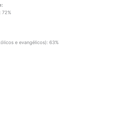
e:
: 72%
tólicos e evangélicos): 63%