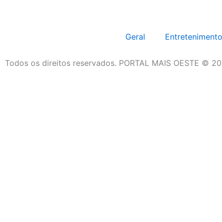
Geral
Entreteniment
Todos os direitos reservados. PORTAL MAIS OESTE © 202
Geral
Entretenimento
Região Oeste
Polícia
Negócios