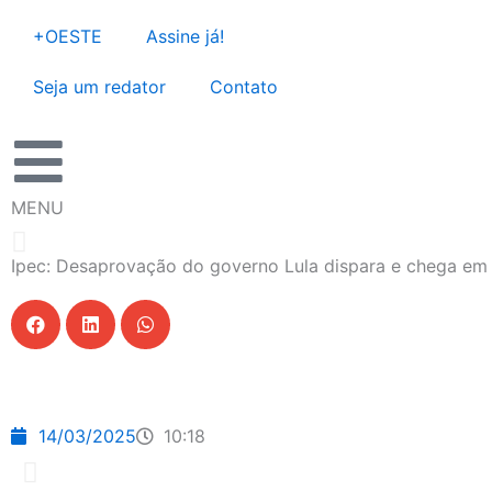
Ir
+OESTE
Assine já!
para
o
Seja um redator
Contato
conteúdo
MENU
Ipec: Desaprovação do governo Lula dispara e chega em
14/03/2025
10:18