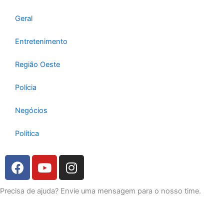
a
k
p
m
Geral
Entretenimento
Região Oeste
Polícia
Negócios
Política
F
Y
I
a
o
n
c
u
s
Precisa de ajuda? Envie uma mensagem para o nosso time.
e
t
t
b
u
a
o
b
g