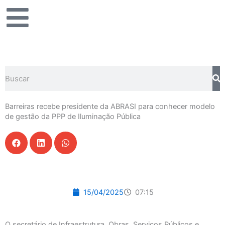
Ir
para
o
conteúdo
Pesquisar
Barreiras recebe presidente da ABRASI para conhecer modelo
de gestão da PPP de Iluminação Pública
15/04/2025
07:15
O secretário de Infraestrutura, Obras, Serviços Públicos e