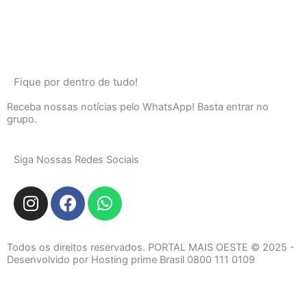
Fique por dentro de tudo!
Receba nossas notícias pelo WhatsApp! Basta entrar no
grupo.
Siga Nossas Redes Sociais
I
F
W
n
a
h
s
c
a
t
e
t
Todos os direitos reservados. PORTAL MAIS OESTE © 2025 -
a
b
s
Desenvolvido por Hosting prime Brasil 0800 111 0109
g
o
a
r
o
p