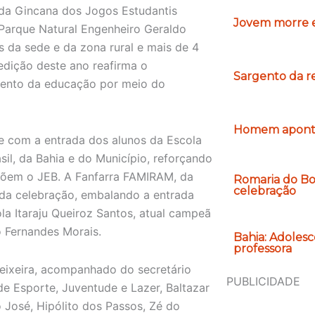
l da Gincana dos Jogos Estudantis
Jovem morre e
 Parque Natural Engenheiro Geraldo
s da sede e da zona rural e mais de 4
edição deste ano reafirma o
Sargento da r
mento da educação por meio do
Homem apontad
e com a entrada dos alunos da Escola
sil, da Bahia e do Município, reforçando
mpõem o JEB. A Fanfarra FAMIRAM, da
Romaria do Bom
celebração
 da celebração, embalando a entrada
a Itaraju Queiroz Santos, atual campeã
o Fernandes Morais.
Bahia: Adoles
professora
Teixeira, acompanhado do secretário
PUBLICIDADE
de Esporte, Juventude e Lazer, Baltazar
 José, Hipólito dos Passos, Zé do