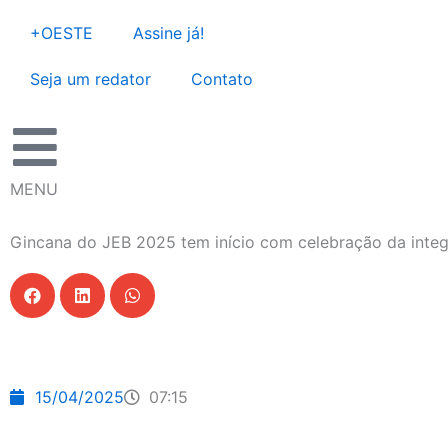
Ir
+OESTE
Assine já!
para
o
Seja um redator
Contato
conteúdo
MENU
Gincana do JEB 2025 tem início com celebração da integ
15/04/2025
07:15