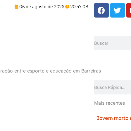
F
T
06 de agosto de 2026
20:47:09
a
w
c
i
e
t
b
t
Pesquisar
o
e
o
r
k
ração entre esporte e educação em Barreiras
Pesquisar
Mais recentes
Jovem morto a