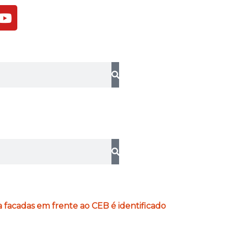
Y
o
u
t
u
b
e
 facadas em frente ao CEB é identificado