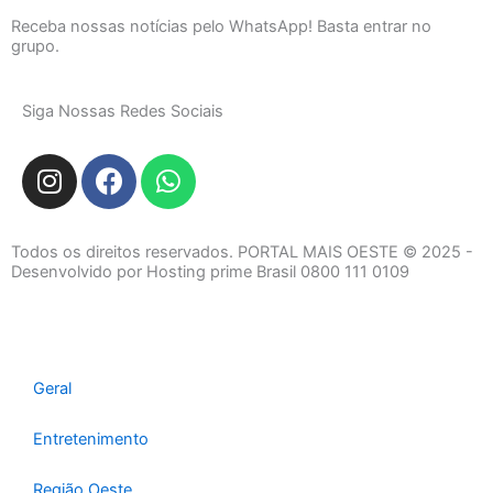
Receba nossas notícias pelo WhatsApp! Basta entrar no
grupo.
Siga Nossas Redes Sociais
I
F
W
n
a
h
s
c
a
t
e
t
Todos os direitos reservados. PORTAL MAIS OESTE © 2025 -
a
b
s
Desenvolvido por Hosting prime Brasil 0800 111 0109
g
o
a
r
o
p
a
k
p
m
Geral
Entretenimento
Região Oeste