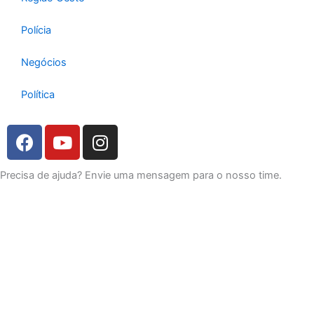
Polícia
Negócios
Política
F
Y
I
a
o
n
c
u
s
Precisa de ajuda? Envie uma mensagem para o nosso time.
e
t
t
b
u
a
o
b
g
o
e
r
k
a
m