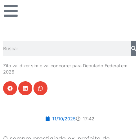
Ir
para
o
conteúdo
Pesquisar
Zito vai dizer sim e vai concorrer para Deputado Federal em
2026
11/10/2025
17:42
O sempre prestigiado ex-prefeito de