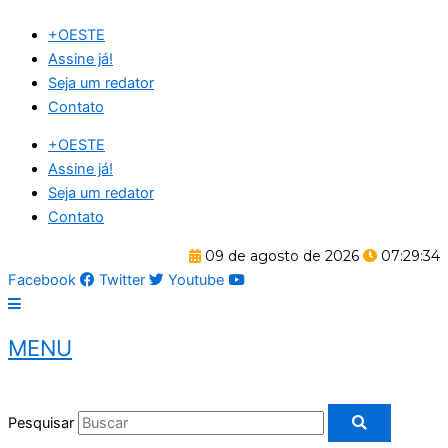
Ir
+OESTE
para
Assine já!
o
Seja um redator
conteúdo
Contato
+OESTE
Assine já!
Seja um redator
Contato
09 de agosto de 2026
07:29:35
Facebook
Twitter
Youtube
MENU
Pesquisar