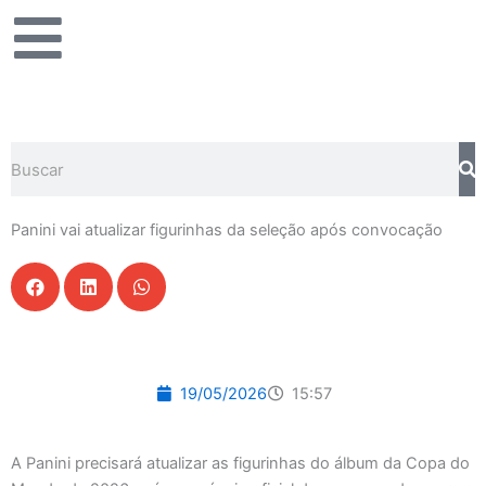
Ir
para
o
conteúdo
Pesquisar
Panini vai atualizar figurinhas da seleção após convocação
19/05/2026
15:57
A Panini precisará atualizar as figurinhas do álbum da Copa do