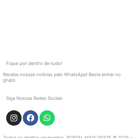
Fique por dentro de tudo!
Receba nossas notícias pelo WhatsApp! Basta entrar no
grupo.
Siga Nossas Redes Sociais
I
F
W
n
a
h
s
c
a
t
e
t
Todos os direitos reservados. PORTAL MAIS OESTE © 2025 -