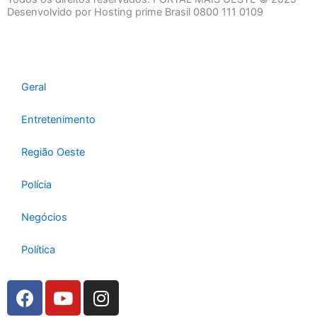
a
b
s
Desenvolvido por Hosting prime Brasil 0800 111 0109
g
o
a
r
o
p
a
k
p
m
Geral
Entretenimento
Região Oeste
Polícia
Negócios
Política
F
Y
I
a
o
n