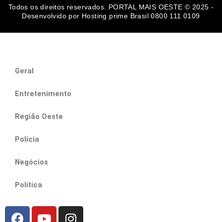
r
o
p
Todos os direitos reservados. PORTAL MAIS OESTE © 2025 -
a
k
p
m
Desenvolvido por Hosting prime Brasil 0800 111 0109
Geral
Entretenimento
Região Oeste
Polícia
Negócios
Política
F
Y
I