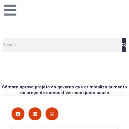
Ir
para
o
conteúdo
Pesquisar
Câmara aprova projeto do governo que criminaliza aumento
do preço de combustíveis sem justa causa