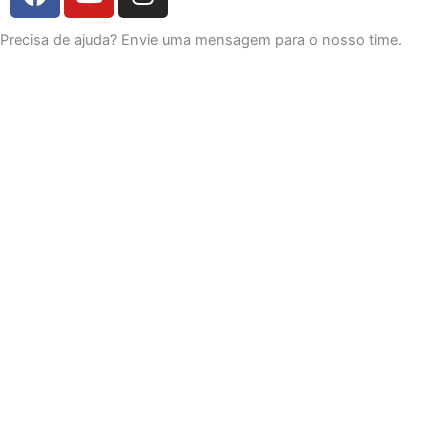
a
o
n
c
u
s
Precisa de ajuda? Envie uma mensagem para o nosso time.
e
t
t
b
u
a
o
b
g
o
e
r
k
a
m