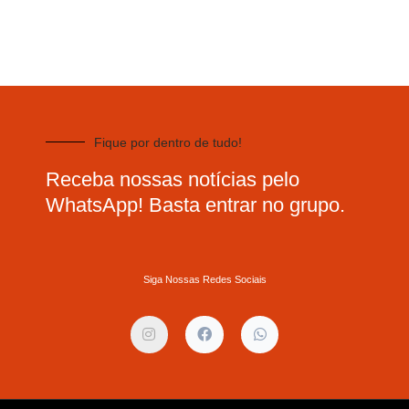
Fique por dentro de tudo!
Receba nossas notícias pelo
WhatsApp! Basta entrar no grupo.
Siga Nossas Redes Sociais
I
F
W
n
a
h
s
c
a
t
e
t
a
b
s
g
o
a