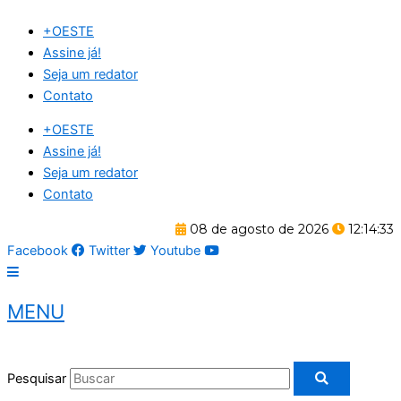
Ir
+OESTE
para
Assine já!
o
Seja um redator
conteúdo
Contato
+OESTE
Assine já!
Seja um redator
Contato
08 de agosto de 2026
12:14:34
Facebook
Twitter
Youtube
MENU
Pesquisar