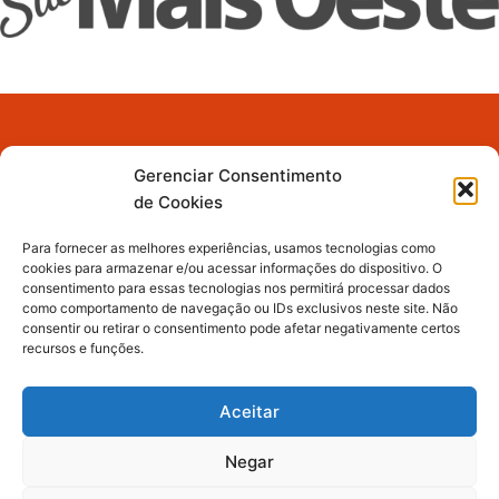
Fique por dentro de tudo!
Gerenciar Consentimento
de Cookies
Receba nossas notícias pelo
WhatsApp! Basta entrar no
Para fornecer as melhores experiências, usamos tecnologias como
grupo.
cookies para armazenar e/ou acessar informações do dispositivo. O
consentimento para essas tecnologias nos permitirá processar dados
como comportamento de navegação ou IDs exclusivos neste site. Não
consentir ou retirar o consentimento pode afetar negativamente certos
recursos e funções.
Siga Nossas Redes Sociais
Aceitar
I
F
W
n
a
h
s
c
a
Negar
t
e
t
a
b
s