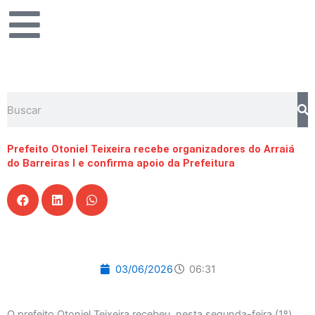
Ir
para
o
conteúdo
Pesquisar
Prefeito Otoniel Teixeira recebe organizadores do Arraiá
do Barreiras I e confirma apoio da Prefeitura
03/06/2026
06:31
O prefeito Otoniel Teixeira recebeu, nesta segunda-feira (1º),