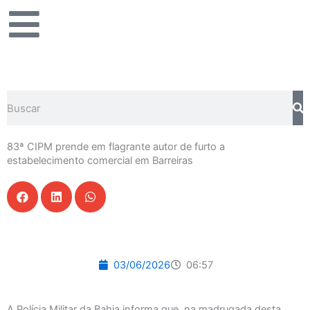
Ir
para
o
conteúdo
Pesquisar
83ª CIPM prende em flagrante autor de furto a
estabelecimento comercial em Barreiras
03/06/2026
06:57
A Polícia Militar da Bahia informa que, na madrugada desta