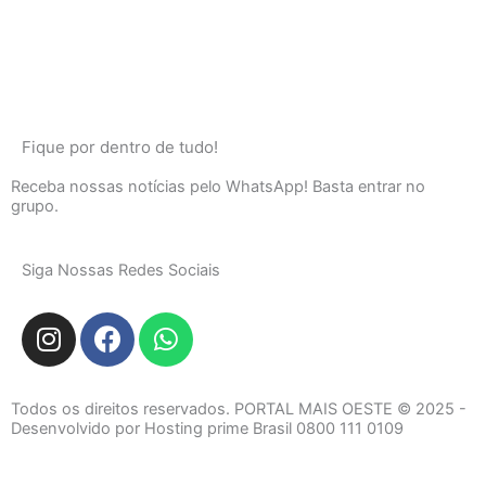
Fique por dentro de tudo!
Receba nossas notícias pelo WhatsApp! Basta entrar no
grupo.
Siga Nossas Redes Sociais
I
F
W
n
a
h
s
c
a
t
e
t
Todos os direitos reservados. PORTAL MAIS OESTE © 2025 -
a
b
s
Desenvolvido por Hosting prime Brasil 0800 111 0109
g
o
a