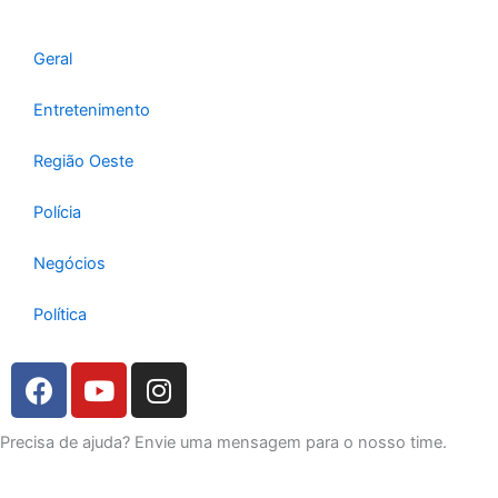
r
o
p
a
k
p
m
Geral
Entretenimento
Região Oeste
Polícia
Negócios
Política
F
Y
I
a
o
n
c
u
s
Precisa de ajuda? Envie uma mensagem para o nosso time.
e
t
t
b
u
a