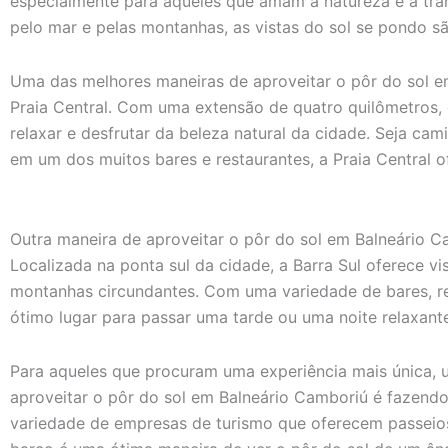
especialmente para aqueles que amam a natureza e a tr
pelo mar e pelas montanhas, as vistas do sol se pondo 
Uma das melhores maneiras de aproveitar o pôr do sol e
Praia Central. Com uma extensão de quatro quilômetros, e
relaxar e desfrutar da beleza natural da cidade. Seja ca
em um dos muitos bares e restaurantes, a Praia Central of
Outra maneira de aproveitar o pôr do sol em Balneário Ca
Localizada na ponta sul da cidade, a Barra Sul oferece 
montanhas circundantes. Com uma variedade de bares, res
ótimo lugar para passar uma tarde ou uma noite relaxante
Para aqueles que procuram uma experiência mais única, 
aproveitar o pôr do sol em Balneário Camboriú é fazen
variedade de empresas de turismo que oferecem passeio