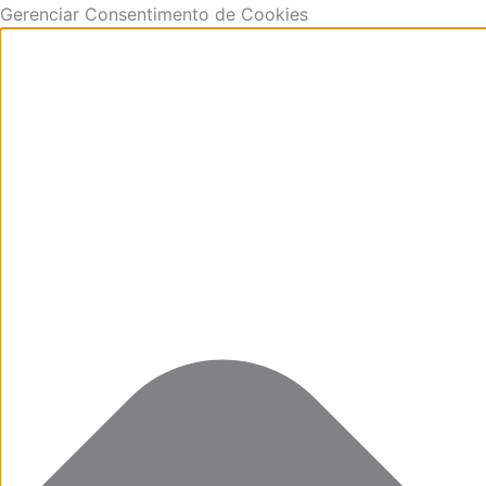
Ir
Funcional
Marketing
Estatísticas
Preferências
Gerenciar Consentimento de Cookies
para
o
conteúdo