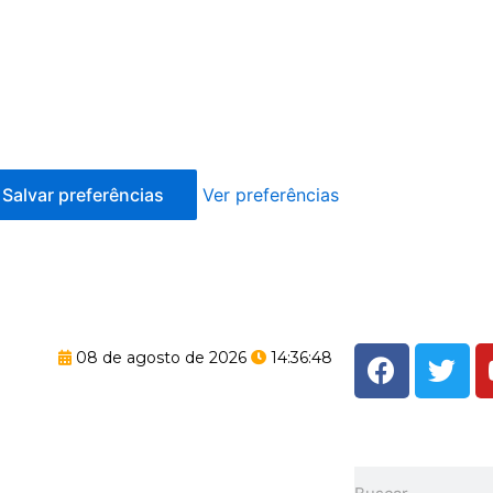
Salvar preferências
Ver preferências
F
T
08 de agosto de 2026
14:36:49
a
w
c
i
e
t
b
t
Pesquisar
o
e