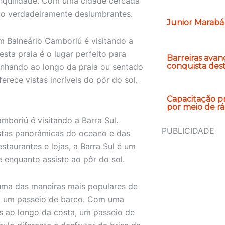
anquilidade. Com uma cidade cercada
são verdadeiramente deslumbrantes.
Junior Marabá
m Balneário Camboriú é visitando a
sta praia é o lugar perfeito para
Barreiras avan
conquista des
minhando ao longo da praia ou sentado
erece vistas incríveis do pôr do sol.
Capacitação p
por meio de rád
mboriú é visitando a Barra Sul.
PUBLICIDADE
vistas panorâmicas do oceano e das
taurantes e lojas, a Barra Sul é um
 enquanto assiste ao pôr do sol.
uma das maneiras mais populares de
do um passeio de barco. Com uma
s ao longo da costa, um passeio de