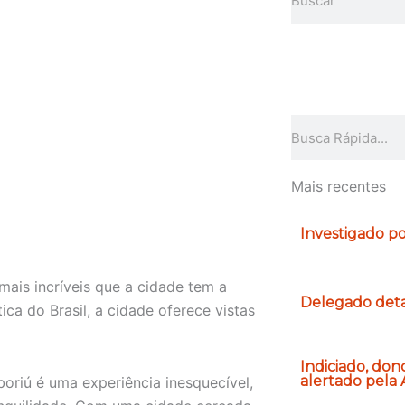
o
r
k
Pesquisar
Mais recentes
Investigado po
ais incríveis que a cidade tem a
Delegado deta
ica do Brasil, a cidade oferece vistas
Indiciado, don
alertado pela
oriú é uma experiência inesquecível,