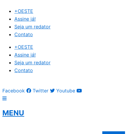
Ir
+OESTE
para
Assine já!
o
Seja um redator
conteúdo
Contato
+OESTE
Assine já!
Seja um redator
Contato
Facebook
Twitter
Youtube
MENU