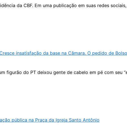
sidência da CBF. Em uma publicação em suas redes sociais,
 Cresce insatisfação da base na Câmara. O pedido de Bols
m figurão do PT deixou gente de cabelo em pé com seu “exc
nação pública na Praça da Igreja Santo Antônio