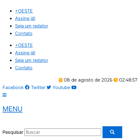
Ir
+OESTE
para
Assine já!
o
Seja um redator
conteúdo
Contato
+OESTE
Assine já!
Seja um redator
Contato
08 de agosto de 2026
02:48:57
Facebook
Twitter
Youtube
MENU
Pesquisar